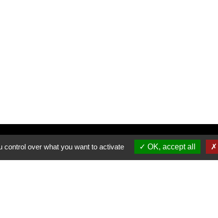
Inscrivez-vous à notre newsletter
 control over what you want to activate
OK, accept all
Allée du Stade Communal 1
5100 JAMBES
T +32 (0) 81 32 71 06
F +32 (0) 81 32 71 92