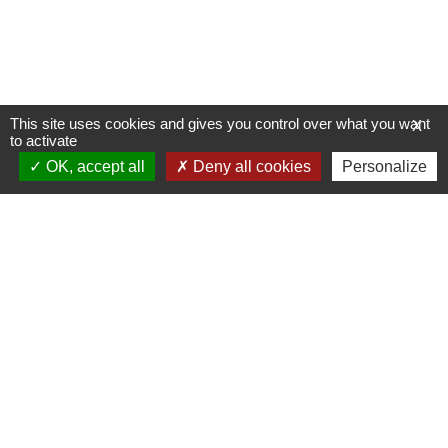
This site uses cookies and gives you control over what you want
X
to activate
OK, accept all
Deny all cookies
Personalize
Allée du Stade Communal 1
5100 JAMBES
T +32 (0) 81 32 71 06
F +32 (0) 81 32 71 92
Découvrez notre site internet
Inscrivez-vous à notre newsletter
Contactez-nous