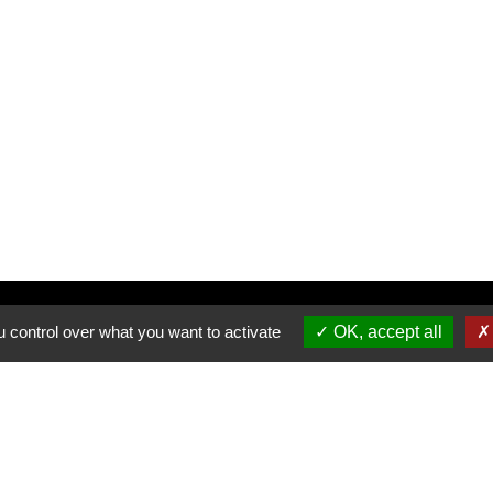
Inscrivez-vous à notre newsletter
 control over what you want to activate
OK, accept all
Allée du Stade Communal 1
5100 JAMBES
T +32 (0) 81 32 71 06
F +32 (0) 81 32 71 92