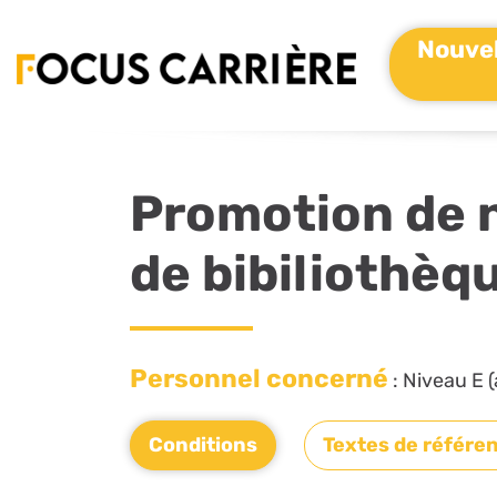
Nouvel
Promotion de n
de bibiliothèq
Personnel concerné
: Niveau E (
Conditions
Textes de référe