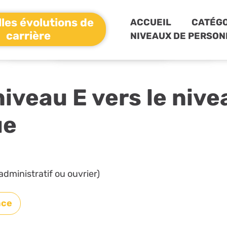
les évolutions de
ACCUEIL
CATÉGO
carrière
NIVEAUX DE PERSON
iveau E vers le niv
ue
administratif ou ouvrier)
nce