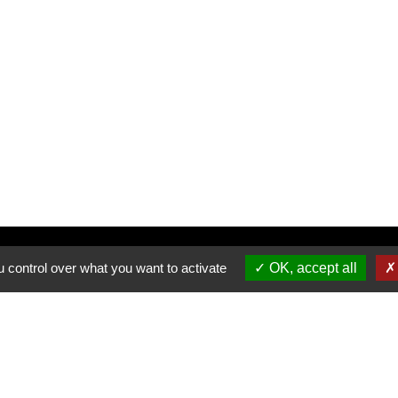
Inscrivez-vous à notre newsletter
 control over what you want to activate
OK, accept all
Allée du Stade Communal 1
5100 JAMBES
T +32 (0) 81 32 71 06
F +32 (0) 81 32 71 92