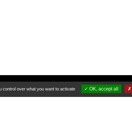
Inscrivez-vous à notre newsletter
 control over what you want to activate
OK, accept all
Allée du Stade Communal 1
5100 JAMBES
T +32 (0) 81 32 71 06
F +32 (0) 81 32 71 92