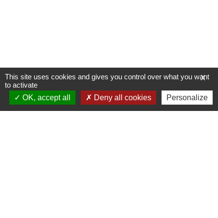
This site uses cookies and gives you control over what you want
X
to activate
OK, accept all
Deny all cookies
Personalize
Allée du Stade Communal 1
5100 JAMBES
T +32 (0) 81 32 71 06
F +32 (0) 81 32 71 92
Découvrez notre site internet