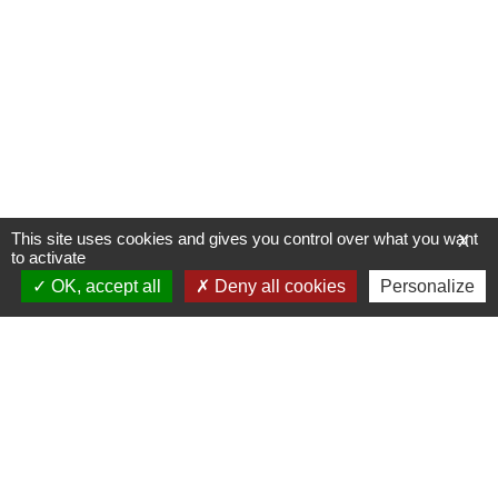
This site uses cookies and gives you control over what you want
X
to activate
OK, accept all
Deny all cookies
Personalize
Allée du Stade Communal 1
5100 JAMBES
T +32 (0) 81 32 71 06