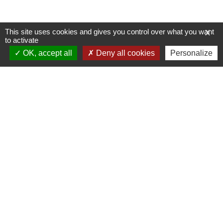
This site uses cookies and gives you control over what you want
X
to activate
OK, accept all
Deny all cookies
Personalize
Allée du Stade Communal 1
5100 JAMBES
T +32 (0) 81 32 71 06
F +32 (0) 81 32 71 92
Découvrez notre site internet
Inscrivez-vous à notre newsletter
Contactez-nous
Protection des données et conditions d’utilisation
Cookies