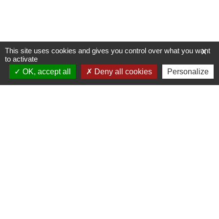
This site uses cookies and gives you control over what you want
X
to activate
OK, accept all
Deny all cookies
Personalize
Allée du Stade Communal 1
5100 JAMBES
T +32 (0) 81 32 71 06
F +32 (0) 81 32 71 92
Découvrez notre site internet
Inscrivez-vous à notre newsletter
Contactez-nous