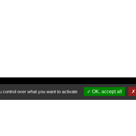
Inscrivez-vous à notre newsletter
 control over what you want to activate
OK, accept all
Allée du Stade Communal 1
5100 JAMBES
T +32 (0) 81 32 71 06
F +32 (0) 81 32 71 92