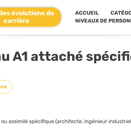
les évolutions de
ACCUEIL
CATÉGO
carrière
NIVEAUX DE PERSON
u A1 attaché spécif
nce
u assimilé spécifique (architecte, ingénieur industriel,