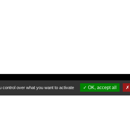
Inscrivez-vous à notre newsletter
 control over what you want to activate
OK, accept all
Allée du Stade Communal 1
5100 JAMBES
T +32 (0) 81 32 71 06
F +32 (0) 81 32 71 92