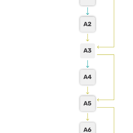
A2
A3
A4
A5
A6