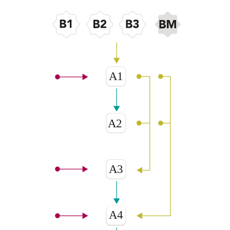
A1
A2
A3
A4