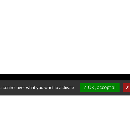
Inscrivez-vous à notre newsletter
 control over what you want to activate
OK, accept all
Allée du Stade Communal 1
5100 JAMBES
T +32 (0) 81 32 71 06
F +32 (0) 81 32 71 92