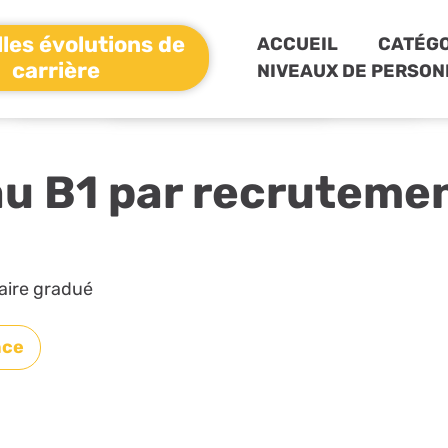
les évolutions de
ACCUEIL
CATÉGO
carrière
NIVEAUX DE PERSON
au B1 par recruteme
caire gradué
nce