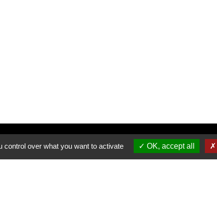
Inscrivez-vous à notre newsletter
 control over what you want to activate
OK, accept all
Allée du Stade Communal 1
5100 JAMBES
T +32 (0) 81 32 71 06
F +32 (0) 81 32 71 92