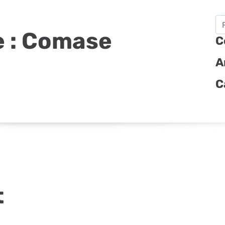
Re
 :
Comase
C
A
C
t